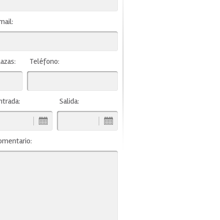
mail:
lazas:
Teléfono:
ntrada:
Salida:
omentario: