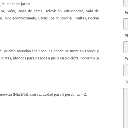
, Muebles de jardín.
era, Baño, Ropa de cama, Televisión, Microondas, Sala de
E
as, Aire acondicionado, Utensilios de cocina, Toallas, Cocina
P
el pueblo abundan los bosques donde se mezclan robles y
pistas, idóneos para paseos a pie o en bicicleta, recorren la
E
C
nevilla (
Navarra
), con capacidad para 6 personas + 2.