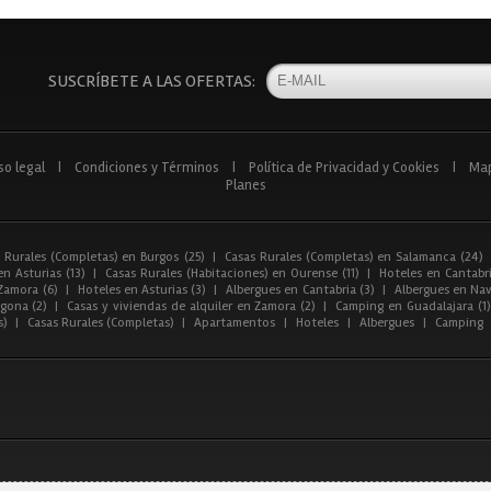
SUSCRÍBETE A LAS OFERTAS:
so legal
|
Condiciones y Términos
|
Política de Privacidad y Cookies
|
Ma
Planes
 Rurales (Completas) en Burgos (25)
|
Casas Rurales (Completas) en Salamanca (24)
n Asturias (13)
|
Casas Rurales (Habitaciones) en Ourense (11)
|
Hoteles en Cantabri
Zamora (6)
|
Hoteles en Asturias (3)
|
Albergues en Cantabria (3)
|
Albergues en Nav
gona (2)
|
Casas y viviendas de alquiler en Zamora (2)
|
Camping en Guadalajara (1)
s)
|
Casas Rurales (Completas)
|
Apartamentos
|
Hoteles
|
Albergues
|
Camping