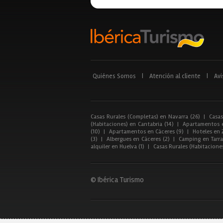
Quiénes Somos
|
Atención al cliente
|
Avi
Casas Rurales (Completas) en Navarra (26)
|
Casas
(Habitaciones) en Cantabria (14)
|
Apartamentos e
(10)
|
Apartamentos en Cáceres (9)
|
Hoteles en 
(3)
|
Albergues en Cáceres (2)
|
Camping en Tarra
alquiler en Huelva (1)
|
Casas Rurales (Habitacione
© Ibérica Turismo