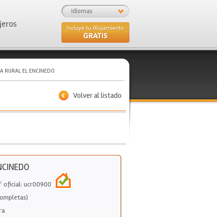
Idiomas
jeros
A RURAL EL ENCINEDO
Volver al listado
NCINEDO
º oficial: ucr00900
Completas)
ra