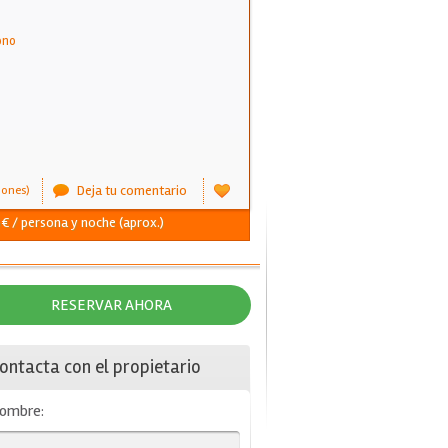
ono
Deja tu comentario
iones)
5€ / persona y noche (aprox.)
RESERVAR AHORA
ontacta con el propietario
ombre: