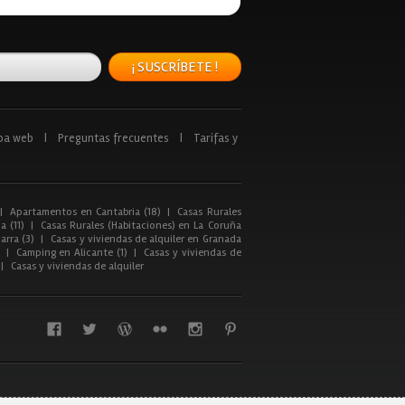
¡ SUSCRÍBETE !
pa web
|
Preguntas frecuentes
|
Tarifas y
|
Apartamentos en Cantabria (18)
|
Casas Rurales
a (11)
|
Casas Rurales (Habitaciones) en La Coruña
arra (3)
|
Casas y viviendas de alquiler en Granada
|
Camping en Alicante (1)
|
Casas y viviendas de
|
Casas y viviendas de alquiler