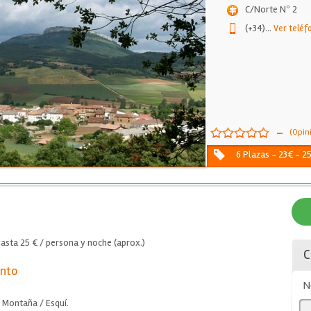
C/Norte Nº 2
(+34)
...
Ver teléf
-
(Opin
6 Plazas - 23€ - 2
asta 25 € / persona y noche (aprox.)
C
ento
N
, Montaña / Esquí.