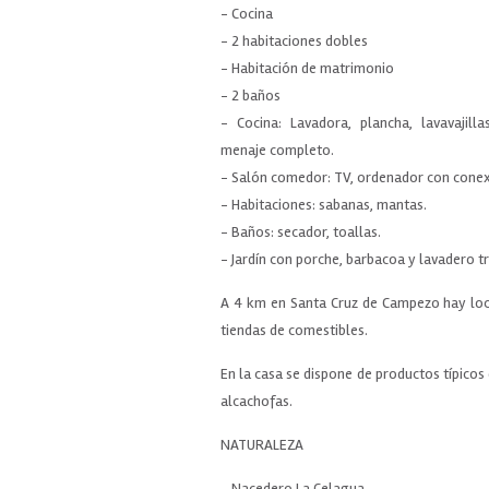
- Cocina
- 2 habitaciones dobles
- Habitación de matrimonio
- 2 baños
- Cocina: Lavadora, plancha, lavavajilla
menaje completo.
- Salón comedor: TV, ordenador con conexió
- Habitaciones: sabanas, mantas.
- Baños: secador, toallas.
- Jardín con porche, barbacoa y lavadero tr
A 4 km en Santa Cruz de Campezo hay local
tiendas de comestibles.
En la casa se dispone de productos típicos 
alcachofas.
NATURALEZA
- Nacedero La Celagua