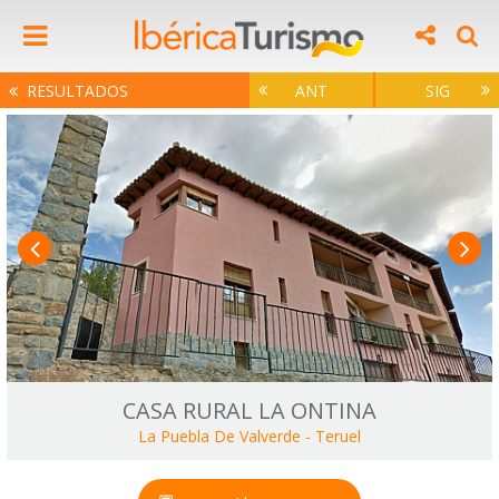
RESULTADOS
ANT
SIG
CASA RURAL LA ONTINA
La Puebla De Valverde
-
Teruel