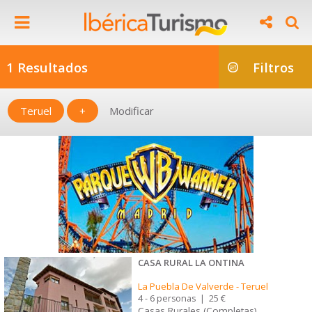
1 Resultados
Filtros
Teruel
+
Modificar
CASA RURAL LA ONTINA
La Puebla De Valverde
-
Teruel
4 - 6 personas
|
25 €
Casas Rurales (Completas)