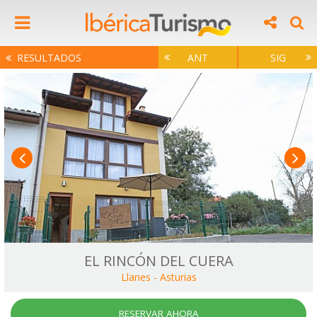
RESULTADOS
ANT
SIG
EL RINCÓN DEL CUERA
Llanes
-
Asturias
RESERVAR AHORA