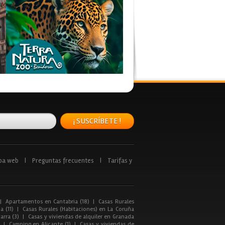
¡ SUSCRÍBETE !
pa web
|
Preguntas frecuentes
|
Tarifas y
|
Apartamentos en Cantabria (18)
|
Casas Rurales
a (11)
|
Casas Rurales (Habitaciones) en La Coruña
arra (3)
|
Casas y viviendas de alquiler en Granada
|
Camping en Alicante (1)
|
Casas y viviendas de