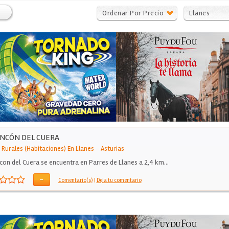
Ordenar Por Precio
Llanes
INCÓN DEL CUERA
 Rurales (Habitaciones) En Llanes
-
Asturias
ncon del Cuera se encuentra en Parres de Llanes a 2,4 km…
-
Comentario(s)
|
Deja tu comentario