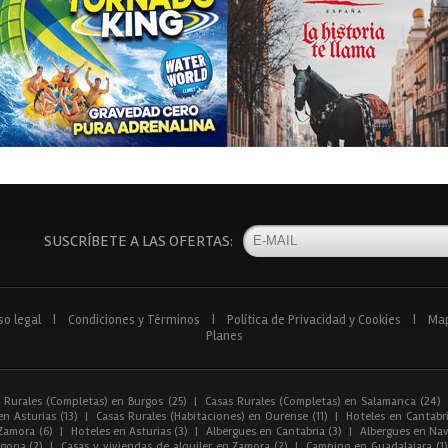
SUSCRÍBETE A LAS OFERTAS:
so legal
|
Condiciones y Términos
|
Política de Privacidad y Cookies
|
Ma
Planes
 Rurales (Completas) en Burgos (25)
|
Casas Rurales (Completas) en Salamanca (24)
n Asturias (13)
|
Casas Rurales (Habitaciones) en Ourense (11)
|
Hoteles en Cantabri
Zamora (6)
|
Hoteles en Asturias (3)
|
Albergues en Cantabria (3)
|
Albergues en Nav
gona (2)
|
Casas y viviendas de alquiler en Zamora (2)
|
Camping en Guadalajara (1)