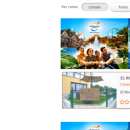
Ver como
Listado
Fotos
EL R
Casas
El Ri