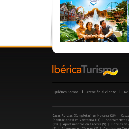
Quiénes Somos
|
Atención al cliente
|
Avi
Casas Rurales (Completas) en Navarra (26)
|
Casas
(Habitaciones) en Cantabria (14)
|
Apartamentos e
(10)
|
Apartamentos en Cáceres (9)
|
Hoteles en 
(3)
|
Albergues en Cáceres (2)
|
Camping en Tarra