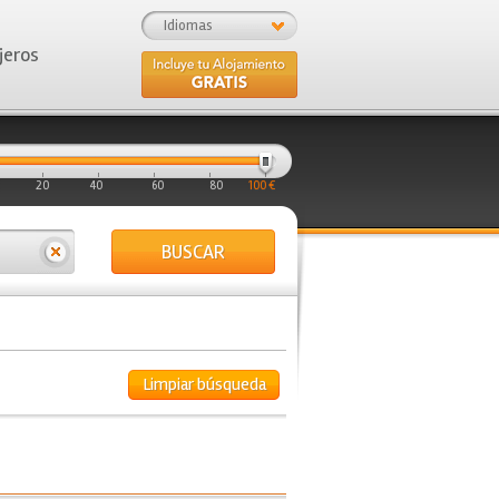
Idiomas
jeros
20
40
60
80
100 €
BUSCAR
Limpiar búsqueda