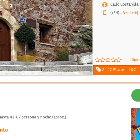
Calle Costanilla,
(+34)
...
Ver teléf
-
(Opin
2 - 12 Plazas - 38€ -
asta 42 € / persona y noche (aprox.)
ento