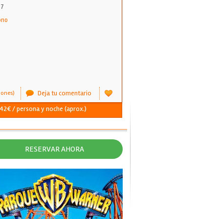
 7
ono
Deja tu comentario
iones)
 42€ / persona y noche (aprox.)
RESERVAR AHORA