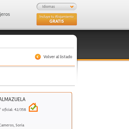
Idiomas
jeros
Volver al listado
 ALMAZUELA
º oficial: 42/358
 Cameros
,
Soria