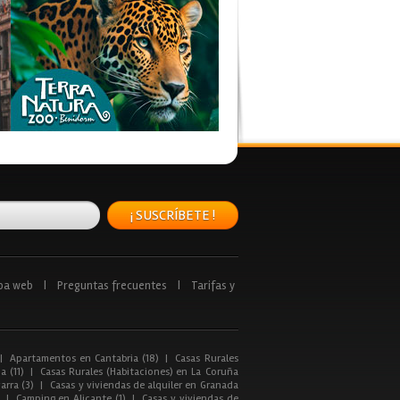
¡ SUSCRÍBETE !
pa web
|
Preguntas frecuentes
|
Tarifas y
|
Apartamentos en Cantabria (18)
|
Casas Rurales
a (11)
|
Casas Rurales (Habitaciones) en La Coruña
arra (3)
|
Casas y viviendas de alquiler en Granada
|
Camping en Alicante (1)
|
Casas y viviendas de