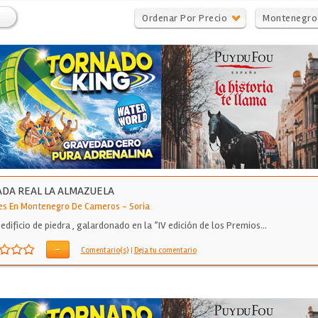
Ordenar Por Precio
Montenegro
Cameros
DA REAL LA ALMAZUELA
es En Montenegro De Cameros
-
Soria
 edificio de piedra , galardonado en la ”IV edición de los Premios…
-
Comentario(s)
|
Deja tu comentario