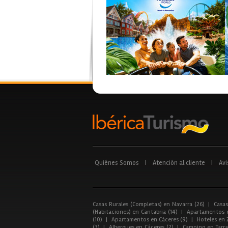
Quiénes Somos
|
Atención al cliente
|
Avi
Casas Rurales (Completas) en Navarra (26)
|
Casas
(Habitaciones) en Cantabria (14)
|
Apartamentos e
(10)
|
Apartamentos en Cáceres (9)
|
Hoteles en 
(3)
|
Albergues en Cáceres (2)
|
Camping en Tarra