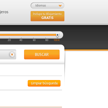
Idiomas
jeros
20
40
60
80
100 €
BUSCAR
Limpiar búsqueda