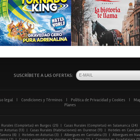
SUSCRÍBETE A LAS OFERTAS:
so legal
|
Condiciones y Términos
|
Política de Privacidad y Cookies
|
Ma
Planes
 Rurales (Completas) en Burgos (25)
|
Casas Rurales (Completas) en Salamanca (24)
n Asturias (13)
|
Casas Rurales (Habitaciones) en Ourense (11)
|
Hoteles en Cantabri
Zamora (6)
|
Hoteles en Asturias (3)
|
Albergues en Cantabria (3)
|
Albergues en Nav
gona (2)
|
Casas y viviendas de alquiler en Zamora (2)
|
Camping en Guadalajara (1)