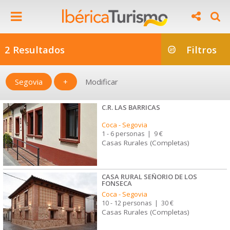
2 Resultados
Filtros
Segovia
+
Modificar
C.R. LAS BARRICAS
Coca
-
Segovia
1 - 6 personas
|
9 €
Casas Rurales (Completas)
CASA RURAL SEÑORIO DE LOS
FONSECA
Coca
-
Segovia
10 - 12 personas
|
30 €
Casas Rurales (Completas)