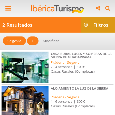
2 Resultados
Filtros
Segovia
+
Modificar
CASA RURAL LUCES Y SOMBRAS DE LA
SIERRA DE GUADARRAMA
Prádena
-
Segovia
2 - 4 personas
|
100 €
Casas Rurales (Completas)
ALOJAMIENTO LA LUZ DE LA SIERRA
Prádena
-
Segovia
1 - 6 personas
|
300 €
Casas Rurales (Completas)