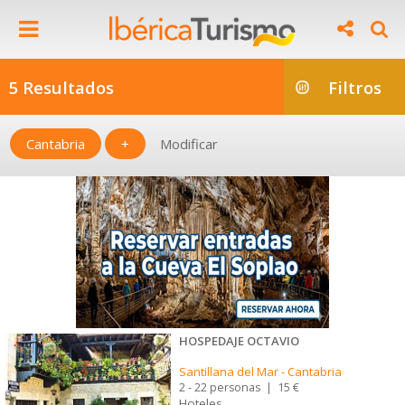
5 Resultados
Filtros
Cantabria
+
Modificar
HOSPEDAJE OCTAVIO
Santillana del Mar
-
Cantabria
2 - 22 personas
|
15 €
Hoteles