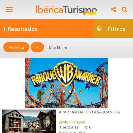
1 Resultados
Filtros
Huesca
+
Modificar
APARTAMENTOS CASA JUANETA
Broto
-
Huesca
4 personas
|
15 €
Apartamentos