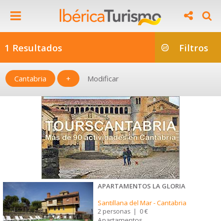
1 Resultados
Filtros
Cantabria
+
Modificar
APARTAMENTOS LA GLORIA
Santillana del Mar
-
Cantabria
2 personas
|
0 €
Apartamentos