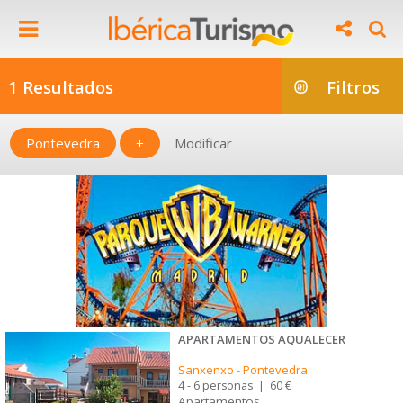
1 Resultados
Filtros
Pontevedra
+
Modificar
APARTAMENTOS AQUALECER
Sanxenxo
-
Pontevedra
4 - 6 personas
|
60 €
Apartamentos