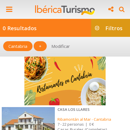
0 Resultados
Filtros
Cantabria
+
Modificar
CASA LOS LLARES
Ribamontán al Mar
-
Cantabria
7 - 22 personas
|
0 €
Casas Rurales (Completas)