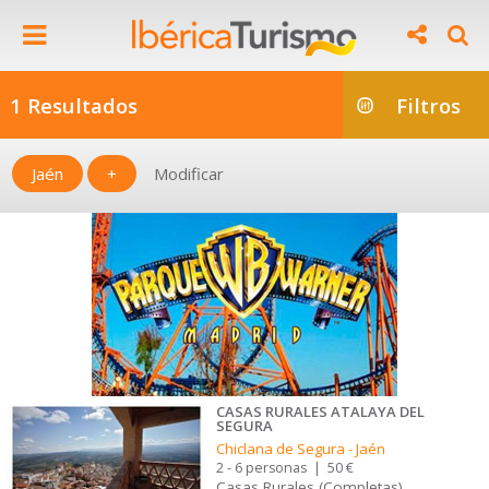
1 Resultados
Filtros
Jaén
+
Modificar
CASAS RURALES ATALAYA DEL
SEGURA
Chiclana de Segura
-
Jaén
2 - 6 personas
|
50 €
Casas Rurales (Completas)