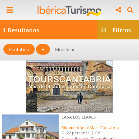
1 Resultados
Filtros
Cantabria
+
Modificar
CASA LOS LLARES
Ribamontán al Mar
-
Cantabria
7 - 22 personas
|
0 €
Casas Rurales (Completas)