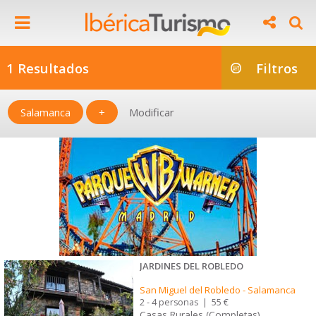
1 Resultados
Filtros
Salamanca
+
Modificar
JARDINES DEL ROBLEDO
San Miguel del Robledo
-
Salamanca
2 - 4 personas
|
55 €
Casas Rurales (Completas)