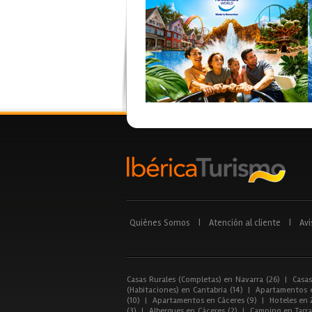
Quiénes Somos
|
Atención al cliente
|
Avi
Casas Rurales (Completas) en Navarra (26)
|
Casas
(Habitaciones) en Cantabria (14)
|
Apartamentos e
(10)
|
Apartamentos en Cáceres (9)
|
Hoteles en 
(3)
|
Albergues en Cáceres (2)
|
Camping en Tarra