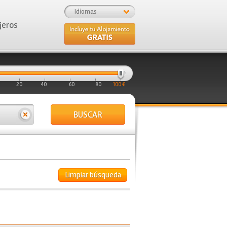
Idiomas
jeros
20
40
60
80
100 €
BUSCAR
Limpiar búsqueda