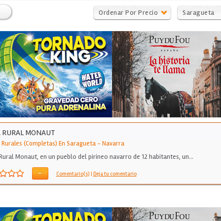
Ordenar Por Precio
Saragueta
A RURAL MONAUT
 Rurales (Completas) En Saragueta
-
Navarra
Rural Monaut, en un pueblo del pirineo navarro de 12 habitantes, un…
-
Comentario(s)
|
Deja tu comentario