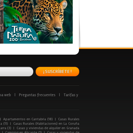
¡ SUSCRÍBETE !
pa web
|
Preguntas frecuentes
|
Tarifas y
|
Apartamentos en Cantabria (18)
|
Casas Rurales
a (11)
|
Casas Rurales (Habitaciones) en La Coruña
arra (3)
|
Casas y viviendas de alquiler en Granada
|
Camping en Alicante (1)
|
Casas y viviendas de