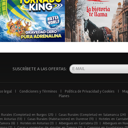
SUSCRÍBETE A LAS OFERTAS:
so legal
|
Condiciones y Términos
|
Política de Privacidad y Cookies
|
Ma
Planes
 Rurales (Completas) en Burgos (25)
|
Casas Rurales (Completas) en Salamanca (24)
n Asturias (13)
|
Casas Rurales (Habitaciones) en Ourense (11)
|
Hoteles en Cantabri
Zamora (6)
|
Hoteles en Asturias (3)
|
Albergues en Cantabria (3)
|
Albergues en Nav
gona (2)
|
Casas y viviendas de alquiler en Zamora (2)
|
Camping en Guadalajara (1)