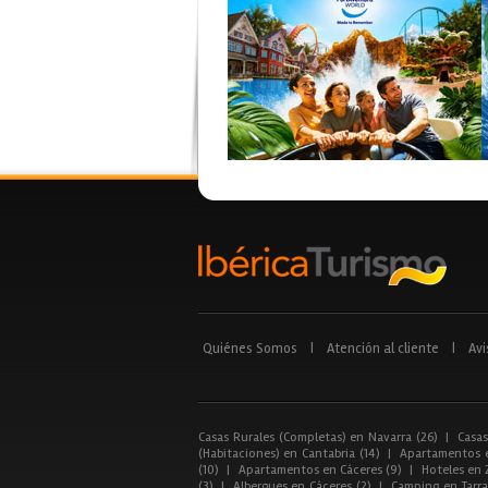
Quiénes Somos
|
Atención al cliente
|
Avi
Casas Rurales (Completas) en Navarra (26)
|
Casas
(Habitaciones) en Cantabria (14)
|
Apartamentos e
(10)
|
Apartamentos en Cáceres (9)
|
Hoteles en 
(3)
|
Albergues en Cáceres (2)
|
Camping en Tarra