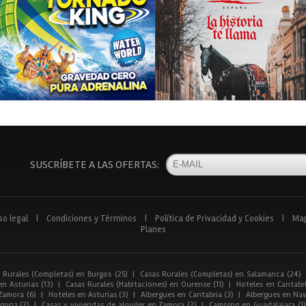
SUSCRÍBETE A LAS OFERTAS:
so legal
|
Condiciones y Términos
|
Política de Privacidad y Cookies
|
Ma
Planes
 Rurales (Completas) en Burgos (25)
|
Casas Rurales (Completas) en Salamanca (24)
n Asturias (13)
|
Casas Rurales (Habitaciones) en Ourense (11)
|
Hoteles en Cantabri
Zamora (6)
|
Hoteles en Asturias (3)
|
Albergues en Cantabria (3)
|
Albergues en Nav
gona (2)
|
Casas y viviendas de alquiler en Zamora (2)
|
Camping en Guadalajara (1)