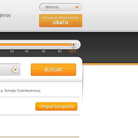
Idiomas
jeros
20
40
60
80
100 €
BUSCAR
a, Tuineje, Fuerteventura
Limpiar búsqueda