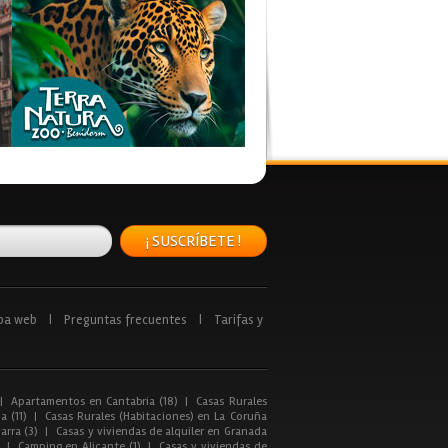
¡ SUSCRÍBETE !
pa web
|
Preguntas frecuentes
|
Tarifas y
|
Apartamentos en Cantabria (18)
|
Casas Rurales
a (11)
|
Casas Rurales (Habitaciones) en La Coruña
arra (3)
|
Casas y viviendas de alquiler en Granada
|
Camping en Alicante (1)
|
Casas y viviendas de