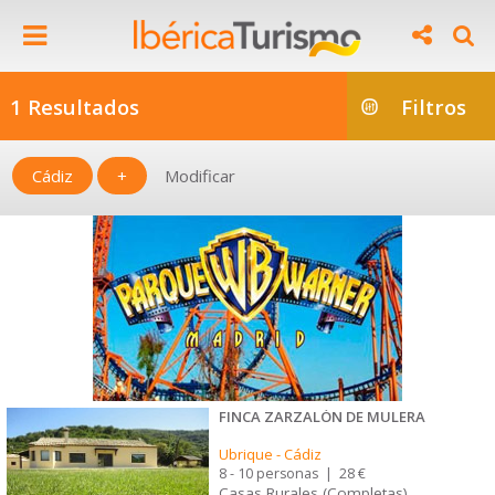
1 Resultados
Filtros
Cádiz
+
Modificar
FINCA ZARZALÓN DE MULERA
Ubrique
-
Cádiz
8 - 10 personas
|
28 €
Casas Rurales (Completas)