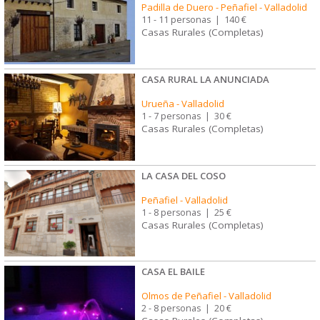
Padilla de Duero - Peñafiel
-
Valladolid
11 - 11 personas
|
140 €
Casas Rurales (Completas)
CASA RURAL LA ANUNCIADA
Urueña
-
Valladolid
1 - 7 personas
|
30 €
Casas Rurales (Completas)
LA CASA DEL COSO
Peñafiel
-
Valladolid
1 - 8 personas
|
25 €
Casas Rurales (Completas)
CASA EL BAILE
Olmos de Peñafiel
-
Valladolid
2 - 8 personas
|
20 €