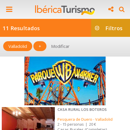
11 Resultados
Filtros
Valladolid
+
Modificar
CASA RURAL LOS BOTEROS
Pesquera de Duero
-
Valladolid
2 - 15 personas
|
20 €
Casas Rurales (Completas)