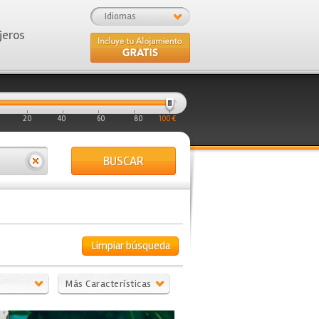
Idiomas
jeros
20
40
60
80
100 €
BUSCAR
Limpiar búsqueda
Más Características