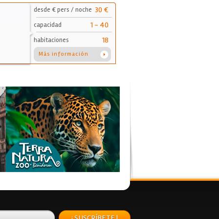
30 €
desde € pers / noche
1 - 40
capacidad
18
habitaciones
Más información
¡ SUSCRÍBETE !