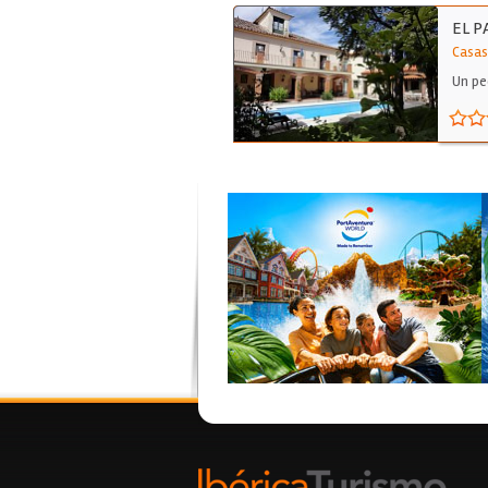
EL P
Casas
Un pe