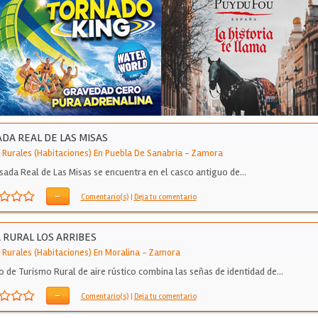
DA REAL DE LAS MISAS
 Rurales (Habitaciones) En Puebla De Sanabria
-
Zamora
sada Real de Las Misas se encuentra en el casco antiguo de…
-
Comentario(s)
|
Deja tu comentario
 RURAL LOS ARRIBES
 Rurales (Habitaciones) En Moralina
-
Zamora
o de Turismo Rural de aire rústico combina las señas de identidad de…
-
Comentario(s)
|
Deja tu comentario