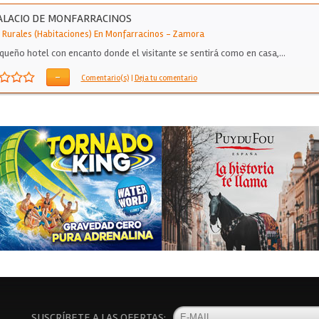
ALACIO DE MONFARRACINOS
 Rurales (Habitaciones) En Monfarracinos
-
Zamora
queño hotel con encanto donde el visitante se sentirá como en casa,…
-
Comentario(s)
|
Deja tu comentario
SUSCRÍBETE A LAS OFERTAS: