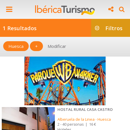
1 Resultados
Filtros
Huesca
+
Modificar
HOSTAL RURAL CASA CASTRO
Alberuela de la Linea
-
Huesca
2 - 40 personas
|
16 €
Hoteles