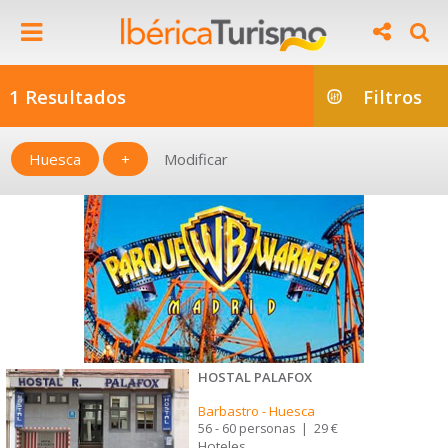
1 Resultados
Filtros
Huesca
+
Modificar
HOSTAL PALAFOX
Barbastro
-
Huesca
56 - 60 personas
|
29 €
Hoteles