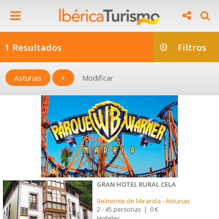
1 Resultados
Filtros
Asturias
+
Modificar
GRAN HOTEL RURAL CELA
Belmonte de Miranda
-
Asturias
2 - 45 personas
|
0 €
Hoteles