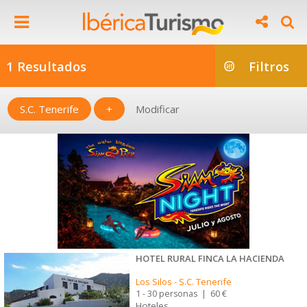
1 Resultados
Filtros
S.C. Tenerife
+
Modificar
HOTEL RURAL FINCA LA HACIENDA
Los Silos
-
S.C. Tenerife
1 - 30 personas
|
60 €
Hoteles