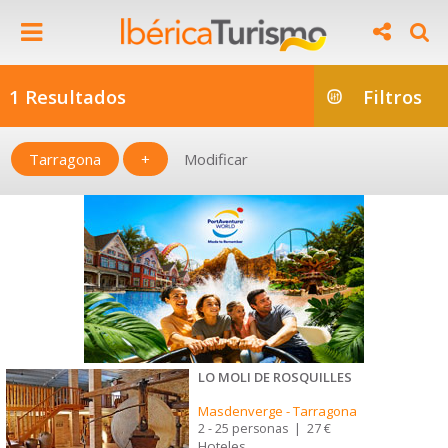
1 Resultados
Filtros
Tarragona
+
Modificar
LO MOLI DE ROSQUILLES
Masdenverge
-
Tarragona
2 - 25 personas
|
27 €
Hoteles