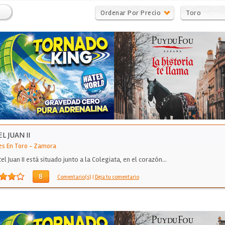
Ordenar Por Precio
Toro
L JUAN II
es En Toro
-
Zamora
el Juan II está situado junto a la Colegiata, en el corazón…
8
Comentario(s)
|
Deja tu comentario