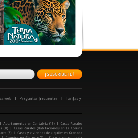
¡ SUSCRÍBETE !
pa web
|
Preguntas frecuentes
|
Tarifas y
|
Apartamentos en Cantabria (18)
|
Casas Rurales
a (11)
|
Casas Rurales (Habitaciones) en La Coruña
arra (3)
|
Casas y viviendas de alquiler en Granada
|
Camping en Alicante (1)
|
Casas y viviendas de