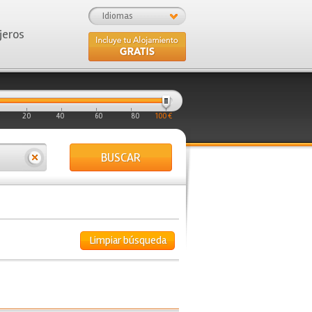
Idiomas
jeros
20
40
60
80
100 €
BUSCAR
Limpiar búsqueda