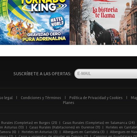
SUSCRÍBETE A LAS OFERTAS:
so legal
|
Condiciones y Términos
|
Política de Privacidad y Cookies
|
Ma
Planes
 Rurales (Completas) en Burgos (25)
|
Casas Rurales (Completas) en Salamanca (24)
n Asturias (13)
|
Casas Rurales (Habitaciones) en Ourense (11)
|
Hoteles en Cantabri
Zamora (6)
|
Hoteles en Asturias (3)
|
Albergues en Cantabria (3)
|
Albergues en Nav
gona (2)
|
Casas y viviendas de alquiler en Zamora (2)
|
Camping en Guadalajara (1)