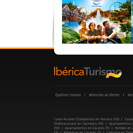
Quiénes Somos
|
Atención al cliente
|
Avi
Casas Rurales (Completas) en Navarra (26)
|
Casas
(Habitaciones) en Cantabria (14)
|
Apartamentos e
(10)
|
Apartamentos en Cáceres (9)
|
Hoteles en 
(3)
|
Albergues en Cáceres (2)
|
Camping en Tarra