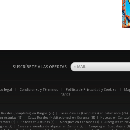
SUSCRÍBETE A LAS OFERTAS:
so legal
|
Condiciones y Términos
|
Política de Privacidad y Cookies
|
Ma
Planes
 Rurales (Completas) en Burgos (25)
|
Casas Rurales (Completas) en Salamanca (24)
n Asturias (13)
|
Casas Rurales (Habitaciones) en Ourense (11)
|
Hoteles en Cantabri
Zamora (6)
|
Hoteles en Asturias (3)
|
Albergues en Cantabria (3)
|
Albergues en Nav
gona (2)
|
Casas y viviendas de alquiler en Zamora (2)
|
Camping en Guadalajara (1)