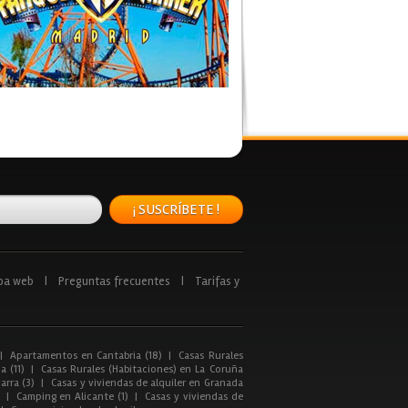
¡ SUSCRÍBETE !
pa web
|
Preguntas frecuentes
|
Tarifas y
|
Apartamentos en Cantabria (18)
|
Casas Rurales
a (11)
|
Casas Rurales (Habitaciones) en La Coruña
arra (3)
|
Casas y viviendas de alquiler en Granada
|
Camping en Alicante (1)
|
Casas y viviendas de