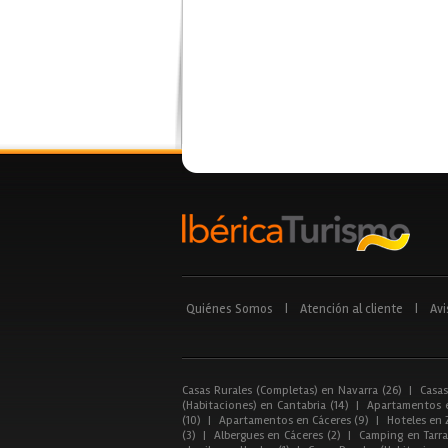
Quiénes Somos
|
Atención al cliente
|
Avi
Casas Rurales (Completas) en Navarra (26)
|
Casas
(Habitaciones) en Cantabria (14)
|
Apartamentos e
(10)
|
Apartamentos en Cáceres (9)
|
Hoteles en 
(3)
|
Albergues en Cáceres (2)
|
Camping en Tarra