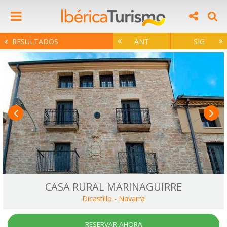
RESULTADOS
ANT
SIG
CASA RURAL MARINAGUIRRE
Dicastillo
-
Navarra
RESERVAR AHORA