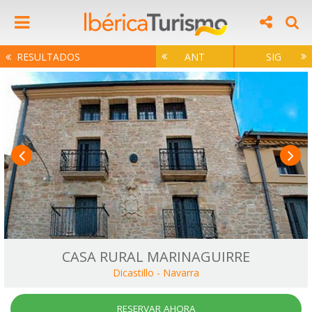
RESULTADOS
ANT
SIG
CASA RURAL MARINAGUIRRE
Dicastillo
-
Navarra
RESERVAR AHORA