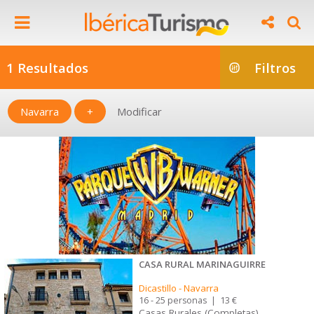
1 Resultados
Filtros
Navarra
+
Modificar
CASA RURAL MARINAGUIRRE
Dicastillo
-
Navarra
16 - 25 personas
|
13 €
Casas Rurales (Completas)