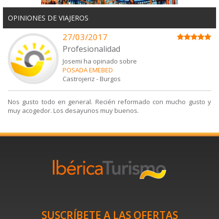
OPINIONES DE VIAJEROS
27/03/2017
Profesionalidad
Josemi ha opinado sobre
POSADA EMEBED
Castrojeriz
-
Burgos
Nos gusto todo en general. Recién reformado con mucho gusto y
muy acogedor. Los desayunos muy buenos.
SUSCRÍBETE A LAS OFERTAS