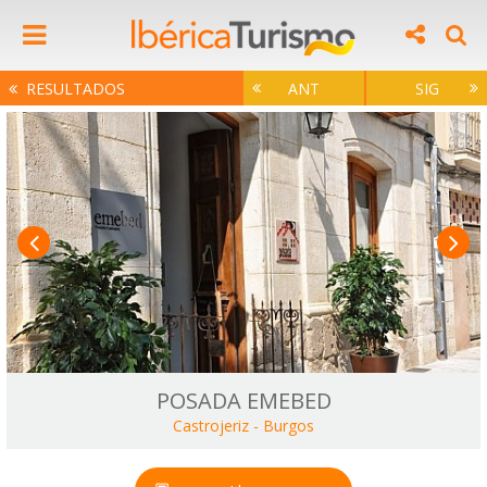
RESULTADOS
ANT
SIG
POSADA EMEBED
Castrojeriz
-
Burgos