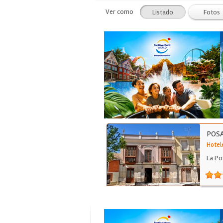
Ver como
Listado
Fotos
POS
Hotel
La Po