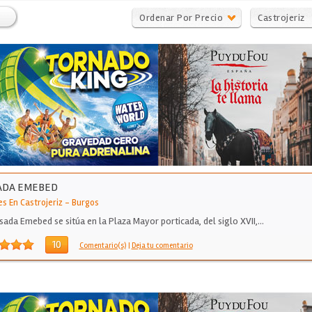
Ordenar Por Precio
Castrojeriz
ADA EMEBED
es En Castrojeriz
-
Burgos
sada Emebed se sitúa en la Plaza Mayor porticada, del siglo XVII,…
10
Comentario(s)
|
Deja tu comentario