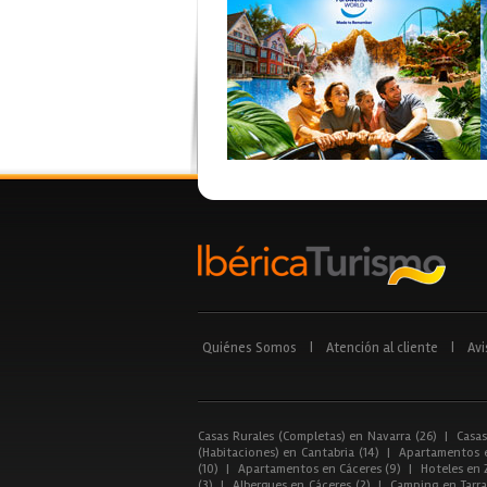
Quiénes Somos
|
Atención al cliente
|
Avi
Casas Rurales (Completas) en Navarra (26)
|
Casas
(Habitaciones) en Cantabria (14)
|
Apartamentos e
(10)
|
Apartamentos en Cáceres (9)
|
Hoteles en 
(3)
|
Albergues en Cáceres (2)
|
Camping en Tarra