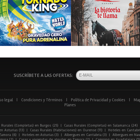
SUSCRÍBETE A LAS OFERTAS:
so legal
|
Condiciones y Términos
|
Política de Privacidad y Cookies
|
Ma
Planes
 Rurales (Completas) en Burgos (25)
|
Casas Rurales (Completas) en Salamanca (24)
n Asturias (13)
|
Casas Rurales (Habitaciones) en Ourense (11)
|
Hoteles en Cantabri
Zamora (6)
|
Hoteles en Asturias (3)
|
Albergues en Cantabria (3)
|
Albergues en Nav
gona (2)
|
Casas y viviendas de alquiler en Zamora (2)
|
Camping en Guadalajara (1)