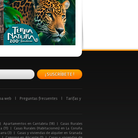
¡ SUSCRÍBETE !
pa web
|
Preguntas frecuentes
|
Tarifas y
|
Apartamentos en Cantabria (18)
|
Casas Rurales
a (11)
|
Casas Rurales (Habitaciones) en La Coruña
arra (3)
|
Casas y viviendas de alquiler en Granada
|
Camping en Alicante (1)
|
Casas y viviendas de