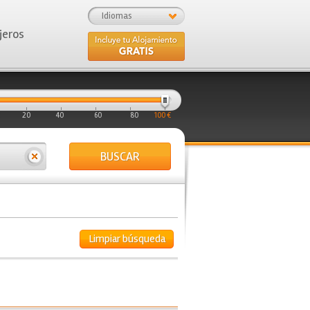
Idiomas
jeros
20
40
60
80
100 €
BUSCAR
Limpiar búsqueda