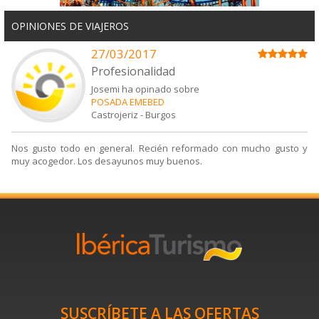
OPINIONES DE VIAJEROS
27/03/2017
Profesionalidad
Josemi ha opinado sobre
POSADA EMEBED
Castrojeriz
-
Burgos
Nos gusto todo en general. Recién reformado con mucho gusto y
muy acogedor. Los desayunos muy buenos.
SUSCRÍBETE A LAS OFERTAS