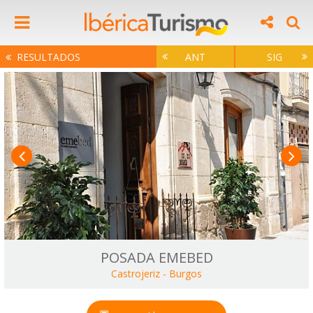
RESULTADOS
ANT
SIG
POSADA EMEBED
Castrojeriz
-
Burgos