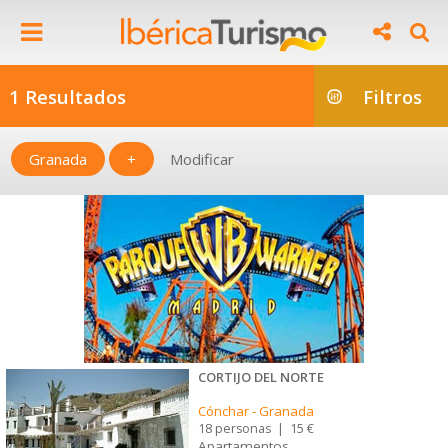
1 Resultados
Filtros
Granada
+
Modificar
CORTIJO DEL NORTE
Cónchar
-
Granada
18 personas
|
15 €
Apartamentos