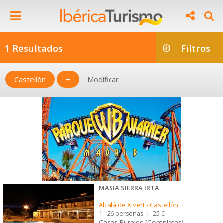
1 Resultados
Filtros
Castellón
+
Modificar
MASIA SIERRA IRTA
Alcalá de Xivert
-
Castellón
1 - 26 personas
|
25 €
Casas Rurales (Completas)