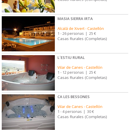
MASIA SIERRA IRTA
Alcalá de Xivert
-
Castellón
1 - 26 personas
|
25 €
Casas Rurales (Completas)
L´ESTIU RURAL
Vilar de Canes
-
Castellón
1 - 12 personas
|
25 €
Casas Rurales (Completas)
CA LES BESSONES
Vilar de Canes
-
Castellón
1 - 4 personas
|
30 €
Casas Rurales (Completas)