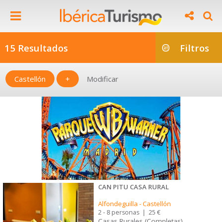
15 Resultados
Filtros
Castellón
+
Modificar
CAN PITU CASA RURAL
Alfondeguilla
-
Castellón
2 - 8 personas
|
25 €
Casas Rurales (Completas)