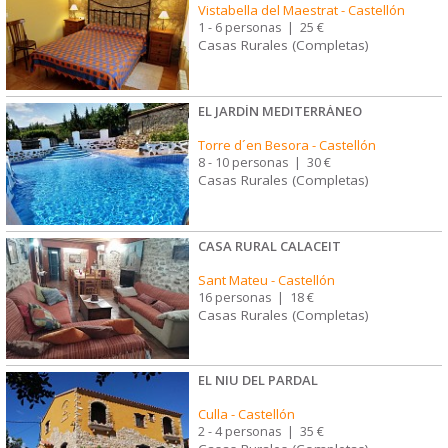
Vistabella del Maestrat
-
Castellón
1 - 6 personas
|
25 €
Casas Rurales (Completas)
EL JARDÍN MEDITERRÁNEO
Torre d´en Besora
-
Castellón
8 - 10 personas
|
30 €
Casas Rurales (Completas)
CASA RURAL CALACEIT
Sant Mateu
-
Castellón
16 personas
|
18 €
Casas Rurales (Completas)
EL NIU DEL PARDAL
Culla
-
Castellón
2 - 4 personas
|
35 €