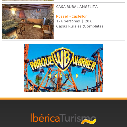
CASA RURAL ANGELITA
Rossell
-
Castellón
1 - 6 personas
|
20 €
Casas Rurales (Completas)