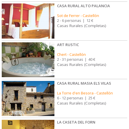
CASA RURAL ALTO PALANCIA
Sot de Ferrer
-
Castellón
2 - 6 personas
|
12 €
Casas Rurales (Completas)
ART RUSTIC
Chert
-
Castellón
2 - 31 personas
|
40 €
Casas Rurales (Completas)
CASA RURAL MASIA ELS VILAS
La Torre d'en Besora
-
Castellón
6 - 12 personas
|
25 €
Casas Rurales (Completas)
LA CASETA DEL FORN