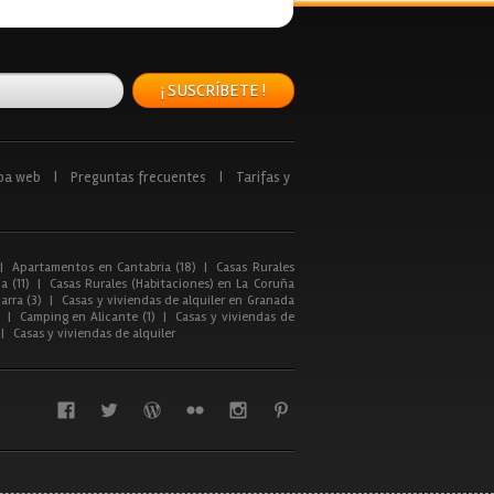
¡ SUSCRÍBETE !
pa web
|
Preguntas frecuentes
|
Tarifas y
|
Apartamentos en Cantabria (18)
|
Casas Rurales
a (11)
|
Casas Rurales (Habitaciones) en La Coruña
arra (3)
|
Casas y viviendas de alquiler en Granada
|
Camping en Alicante (1)
|
Casas y viviendas de
|
Casas y viviendas de alquiler