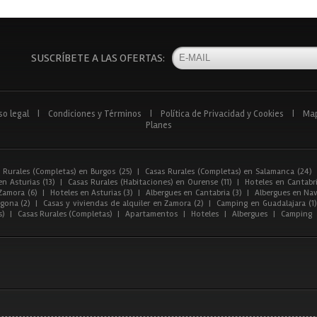
SUSCRÍBETE A LAS OFERTAS:
so legal
|
Condiciones y Términos
|
Política de Privacidad y Cookies
|
Ma
Planes
 Rurales (Completas) en Burgos (25)
|
Casas Rurales (Completas) en Salamanca (24)
n Asturias (13)
|
Casas Rurales (Habitaciones) en Ourense (11)
|
Hoteles en Cantabri
Zamora (6)
|
Hoteles en Asturias (3)
|
Albergues en Cantabria (3)
|
Albergues en Nav
gona (2)
|
Casas y viviendas de alquiler en Zamora (2)
|
Camping en Guadalajara (1)
s)
|
Casas Rurales (Completas)
|
Apartamentos
|
Hoteles
|
Albergues
|
Camping