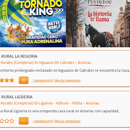
 RURAL LA REGORIA
 Rurales (Completas) En Inguanzo De Cabrales
-
Asturias
 entorno privilegiado enclavado en Inguanzo de Cabrales se encuentra la Casa
10
Comentario(s)
|
Deja tu comentario
 RURAL LIGÜERIA
Rurales (Completas) En Ligüeria - Infiesto - Piloña
-
Asturias
sa Rural Ligüeria es una estupenda casa rural en Asturias con capacidad…
-
Comentario(s)
|
Deja tu comentario