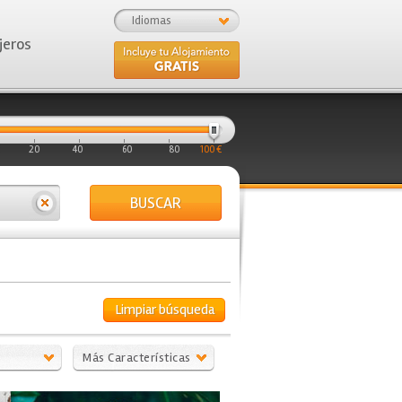
Idiomas
jeros
20
40
60
80
100 €
BUSCAR
Limpiar búsqueda
Más Características