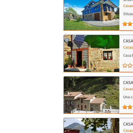
Casas
Situa
CASA
Casas
Casa 
CASA
Casas
Una c
CASA
Casas