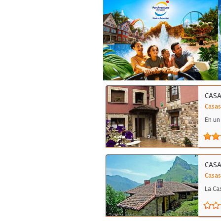
CASA
Casas
En un
CASA
Casas 
La Ca