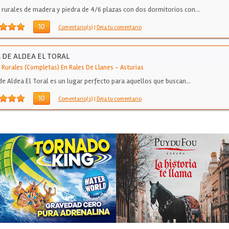
 rurales de madera y piedra de 4/6 plazas con dos dormitorios con…
10
Comentario(s)
|
Deja tu comentario
 DE ALDEA EL TORAL
 Rurales (Completas) En Rales De Llanes
-
Asturias
de Aldea El Toral es un lugar perfecto para aquellos que buscan…
10
Comentario(s)
|
Deja tu comentario