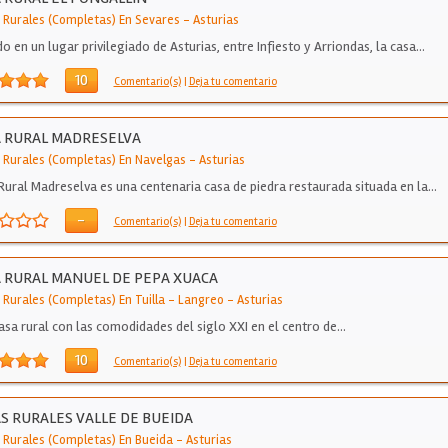
 Rurales (Completas) En Sevares
-
Asturias
do en un lugar privilegiado de Asturias, entre Infiesto y Arriondas, la casa…
10
Comentario(s)
|
Deja tu comentario
 RURAL MADRESELVA
 Rurales (Completas) En Navelgas
-
Asturias
Rural Madreselva es una centenaria casa de piedra restaurada situada en la…
-
Comentario(s)
|
Deja tu comentario
 RURAL MANUEL DE PEPA XUACA
 Rurales (Completas) En Tuilla - Langreo
-
Asturias
asa rural con las comodidades del siglo XXI en el centro de…
10
Comentario(s)
|
Deja tu comentario
S RURALES VALLE DE BUEIDA
 Rurales (Completas) En Bueida
-
Asturias