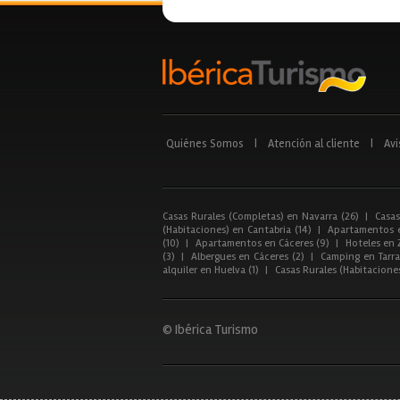
Quiénes Somos
|
Atención al cliente
|
Avi
Casas Rurales (Completas) en Navarra (26)
|
Casas
(Habitaciones) en Cantabria (14)
|
Apartamentos e
(10)
|
Apartamentos en Cáceres (9)
|
Hoteles en 
(3)
|
Albergues en Cáceres (2)
|
Camping en Tarra
alquiler en Huelva (1)
|
Casas Rurales (Habitacione
© Ibérica Turismo