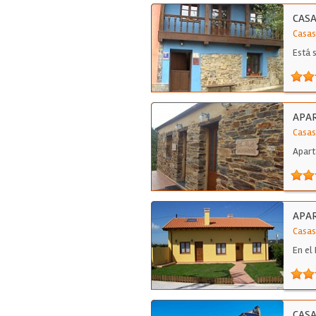
CASA
Casas
Está 
APA
Casas
Apart
pizar
APAR
Casas
En el
CASA