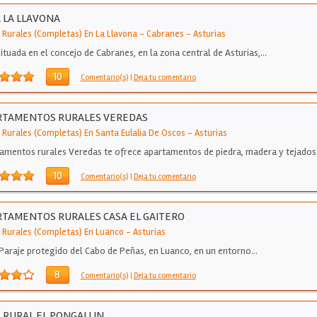
 LA LLAVONA
 Rurales (Completas) En La Llavona - Cabranes
-
Asturias
situada en el concejo de Cabranes, en la zona central de Asturias,…
10
Comentario(s)
|
Deja tu comentario
RTAMENTOS RURALES VEREDAS
 Rurales (Completas) En Santa Eulalia De Oscos
-
Asturias
amentos rurales Veredas te ofrece apartamentos de piedra, madera y tejados
ra…
10
Comentario(s)
|
Deja tu comentario
TAMENTOS RURALES CASA EL GAITERO
 Rurales (Completas) En Luanco
-
Asturias
 Paraje protegido del Cabo de Peñas, en Luanco, en un entorno…
8
Comentario(s)
|
Deja tu comentario
 RURAL EL PONGALLIN