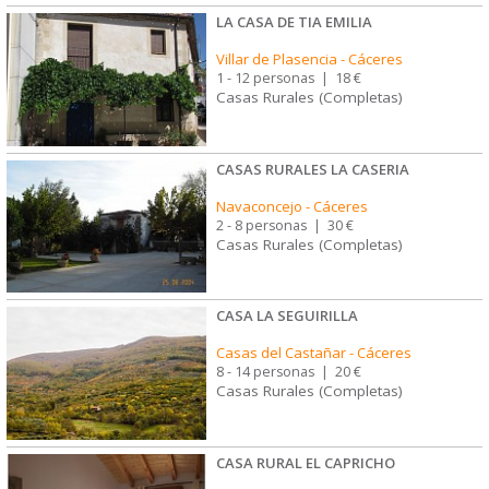
LA CASA DE TIA EMILIA
Villar de Plasencia
-
Cáceres
1 - 12 personas
|
18 €
Casas Rurales (Completas)
CASAS RURALES LA CASERIA
Navaconcejo
-
Cáceres
2 - 8 personas
|
30 €
Casas Rurales (Completas)
CASA LA SEGUIRILLA
Casas del Castañar
-
Cáceres
8 - 14 personas
|
20 €
Casas Rurales (Completas)
CASA RURAL EL CAPRICHO