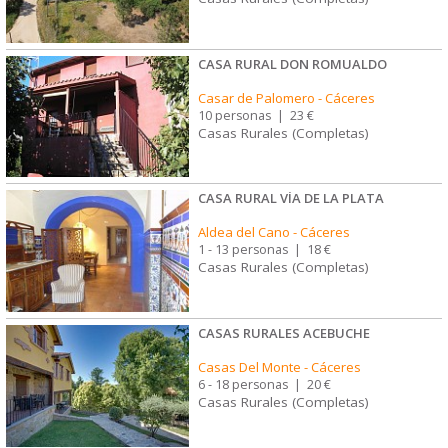
CASA RURAL DON ROMUALDO
Casar de Palomero
-
Cáceres
10 personas
|
23 €
Casas Rurales (Completas)
CASA RURAL VÍA DE LA PLATA
Aldea del Cano
-
Cáceres
1 - 13 personas
|
18 €
Casas Rurales (Completas)
CASAS RURALES ACEBUCHE
Casas Del Monte
-
Cáceres
6 - 18 personas
|
20 €
Casas Rurales (Completas)