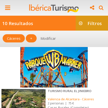
10 Resultados
Filtros
Cáceres
+
Modificar
TURISMO RURAL EL JINIEBRO
Valencia de Alcantara
-
Cáceres
2 personas
|
75 €
Casas Rurales (Completas)