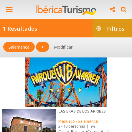
1 Resultados
Filtros
Salamanca
+
Modificar
LAS ERAS DE LOS ARRIBES
Masueco
-
Salamanca
2 - 10 personas
|
9 €
Casas Rurales (Completas)