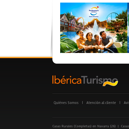
Quiénes Somos
|
Atención al cliente
|
Avi
Casas Rurales (Completas) en Navarra (26)
|
Casas