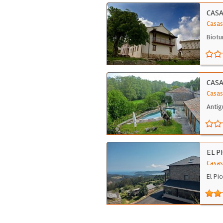
CASA
Casas
Biotu
CASA
Casas
Antig
EL P
Casas 
El Pi