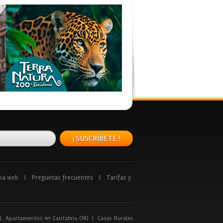
¡ SUSCRÍBETE !
pa web
|
Preguntas frecuentes
|
Tarifas y
|
Apartamentos en Cantabria (18)
|
Casas Rurales