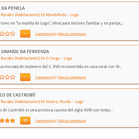
 DA PENELA
 Rurales (Habitaciones) En Mondoñedo
-
Lugo
rismo en "la mariña de Lugo", ideal para turismo familiar y en pareja,…
-
Comentario(s)
|
Deja tu comentario
 GRANDE DA FERVENZA
 Rurales (Habitaciones) En O Corgo
-
Lugo
ua morada de molinero del S. XVII reconvertida en casa rural con 10…
-
Comentario(s)
|
Deja tu comentario
ICO DE CASTROBÓ
Rurales (Habitaciones) En Viveiro, Vicedo
-
Lugo
co de Castrobó es una preciosa casona del siglo XVIII con todas…
10
Comentario(s)
|
Deja tu comentario