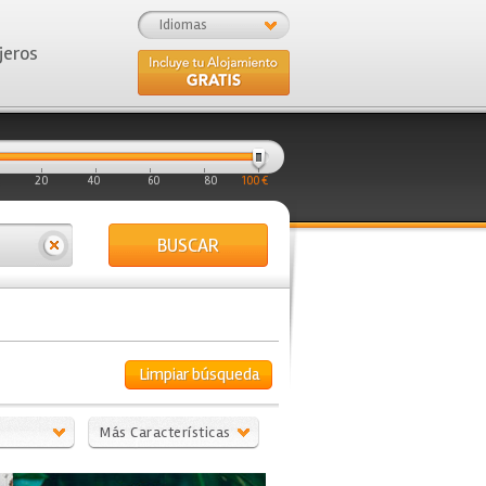
Idiomas
jeros
20
40
60
80
100 €
BUSCAR
Limpiar búsqueda
Más Características