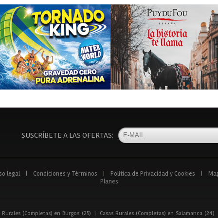
SUSCRÍBETE A LAS OFERTAS:
so legal
|
Condiciones y Términos
|
Política de Privacidad y Cookies
|
Ma
Planes
 Rurales (Completas) en Burgos (25)
|
Casas Rurales (Completas) en Salamanca (24)