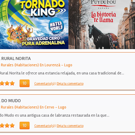
 RURAL NORITA
 Rurales (Habitaciones) En Lourenzá
-
Lugo
Rural Norita le ofrece una estancia relajada, en una casa tradicional de…
10
Comentario(s)
|
Deja tu comentario
A DO MUDO
 Rurales (Habitaciones) En Cervo
-
Lugo
do Mudo es una antigua casa de labranza restaurada en la que…
10
Comentario(s)
|
Deja tu comentario