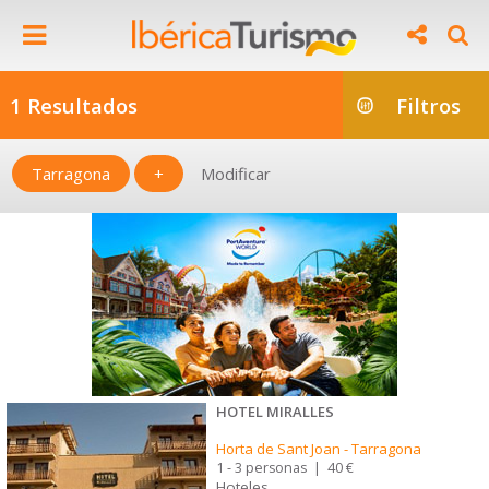
1 Resultados
Filtros
Tarragona
+
Modificar
HOTEL MIRALLES
Horta de Sant Joan
-
Tarragona
1 - 3 personas
|
40 €
Hoteles