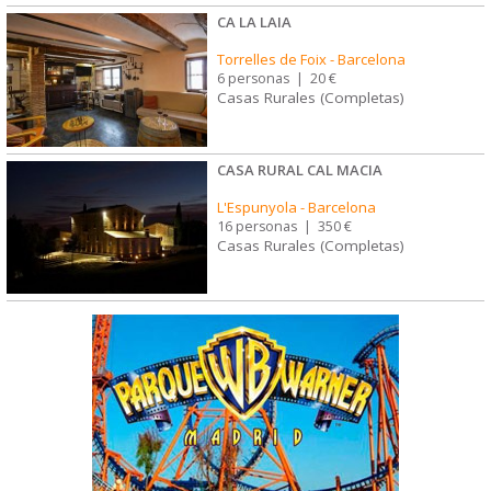
CA LA LAIA
Torrelles de Foix
-
Barcelona
6 personas
|
20 €
Casas Rurales (Completas)
CASA RURAL CAL MACIA
L'Espunyola
-
Barcelona
16 personas
|
350 €
Casas Rurales (Completas)