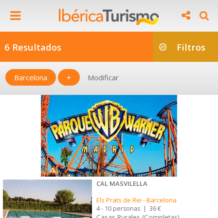
6 Resultados
Filtros
Barcelona
+
Modificar
CAL MASVILELLA
Els Prats de Rei
-
Barcelona
4 - 10 personas
|
36 €
Casas Rurales (Completas)