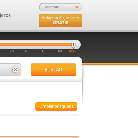
Idiomas
jeros
20
40
60
80
100 €
BUSCAR
Limpiar búsqueda