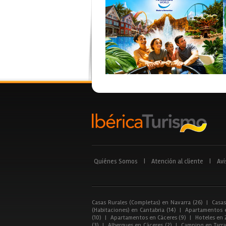
Quiénes Somos
|
Atención al cliente
|
Avi
Casas Rurales (Completas) en Navarra (26)
|
Casas
(Habitaciones) en Cantabria (14)
|
Apartamentos e
(10)
|
Apartamentos en Cáceres (9)
|
Hoteles en 
(3)
|
Albergues en Cáceres (2)
|
Camping en Tarra