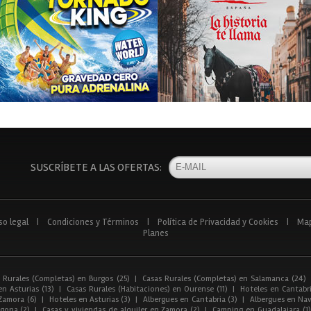
SUSCRÍBETE A LAS OFERTAS:
so legal
|
Condiciones y Términos
|
Política de Privacidad y Cookies
|
Ma
Planes
 Rurales (Completas) en Burgos (25)
|
Casas Rurales (Completas) en Salamanca (24)
n Asturias (13)
|
Casas Rurales (Habitaciones) en Ourense (11)
|
Hoteles en Cantabri
Zamora (6)
|
Hoteles en Asturias (3)
|
Albergues en Cantabria (3)
|
Albergues en Nav
gona (2)
|
Casas y viviendas de alquiler en Zamora (2)
|
Camping en Guadalajara (1)