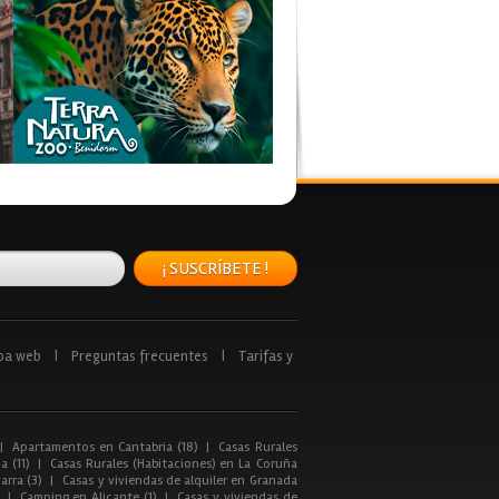
¡ SUSCRÍBETE !
pa web
|
Preguntas frecuentes
|
Tarifas y
|
Apartamentos en Cantabria (18)
|
Casas Rurales
a (11)
|
Casas Rurales (Habitaciones) en La Coruña
arra (3)
|
Casas y viviendas de alquiler en Granada
|
Camping en Alicante (1)
|
Casas y viviendas de