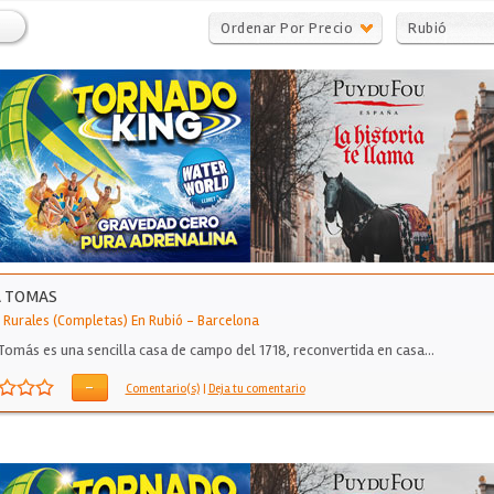
Ordenar Por Precio
Rubió
A TOMAS
 Rurales (Completas) En Rubió
-
Barcelona
Tomás es una sencilla casa de campo del 1718, reconvertida en casa…
-
Comentario(s)
|
Deja tu comentario