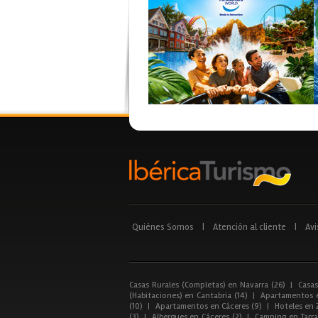
Quiénes Somos
|
Atención al cliente
|
Avi
Casas Rurales (Completas) en Navarra (26)
|
Casas
(Habitaciones) en Cantabria (14)
|
Apartamentos e
(10)
|
Apartamentos en Cáceres (9)
|
Hoteles en 
(3)
|
Albergues en Cáceres (2)
|
Camping en Tarra