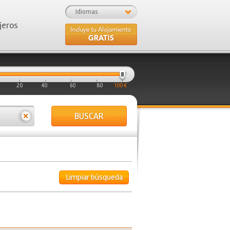
Idiomas
jeros
20
40
60
80
100 €
BUSCAR
Limpiar búsqueda