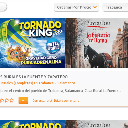
Ordenar Por Precio
Trabanca
S RURALES LA FUENTE Y ZAPATERO
 Rurales (Completas) En Trabanca
-
Salamanca
da en el centro del pueblo de Trabanca, Salamanca, Casa Rural La Fuente…
-
Comentario(s)
|
Deja tu comentario