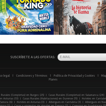
SUSCRÍBETE A LAS OFERTAS:
so legal
|
Condiciones y Términos
|
Política de Privacidad y Cookies
|
Ma
Planes
 Rurales (Completas) en Burgos (25)
|
Casas Rurales (Completas) en Salamanca (24)
n Asturias (13)
|
Casas Rurales (Habitaciones) en Ourense (11)
|
Hoteles en Cantabri
Zamora (6)
|
Hoteles en Asturias (3)
|
Albergues en Cantabria (3)
|
Albergues en Nav
gona (2)
|
Casas y viviendas de alquiler en Zamora (2)
|
Camping en Guadalajara (1)