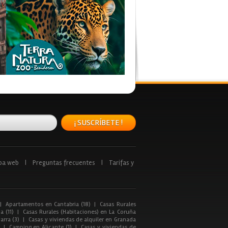
¡ SUSCRÍBETE !
pa web
|
Preguntas frecuentes
|
Tarifas y
|
Apartamentos en Cantabria (18)
|
Casas Rurales
a (11)
|
Casas Rurales (Habitaciones) en La Coruña
arra (3)
|
Casas y viviendas de alquiler en Granada
|
Camping en Alicante (1)
|
Casas y viviendas de