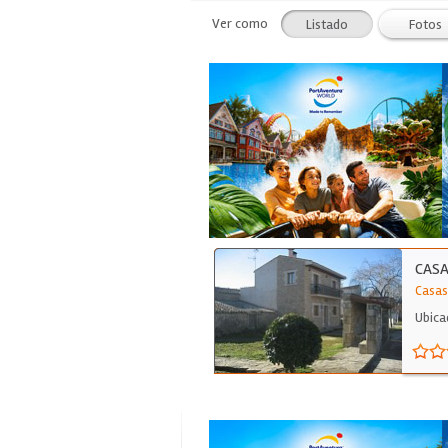
Ver como
Listado
Fotos
CASA
Casas
Ubica