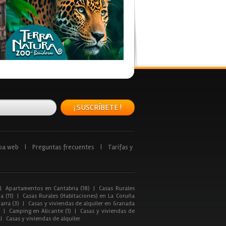
¡ SUSCRÍBETE !
pa web
|
Preguntas frecuentes
|
Tarifas y
|
Apartamentos en Cantabria (18)
|
Casas Rurales
a (11)
|
Casas Rurales (Habitaciones) en La Coruña
arra (3)
|
Casas y viviendas de alquiler en Granada
|
Camping en Alicante (1)
|
Casas y viviendas de
|
Casas y viviendas de alquiler