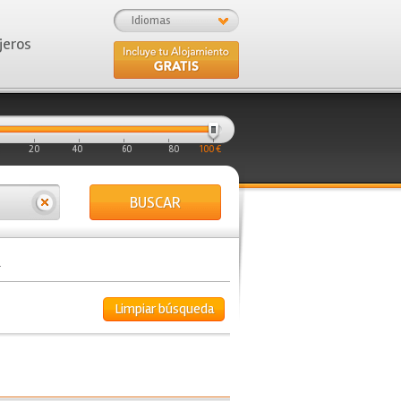
Idiomas
jeros
20
40
60
80
100 €
BUSCAR
a
Limpiar búsqueda