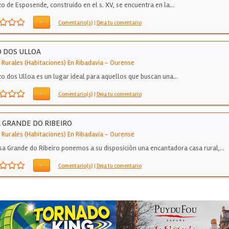
zo de Esposende, construido en el s. XV, se encuentra en la…
-
Comentario(s)
|
Deja tu comentario
 DOS ULLOA
 Rurales (Habitaciones) En Ribadavia
-
Ourense
zo dos Ulloa es un lugar ideal para aquellos que buscan una…
-
Comentario(s)
|
Deja tu comentario
 GRANDE DO RIBEIRO
 Rurales (Habitaciones) En Ribadavia
-
Ourense
sa Grande do Ribeiro ponemos a su disposición una encantadora casa rural,…
-
Comentario(s)
|
Deja tu comentario