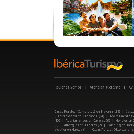
Quiénes Somos
|
Atención al cliente
|
Avi
Casas Rurales (Completas) en Navarra (26)
|
Casas
(Habitaciones) en Cantabria (14)
|
Apartamentos e
(10)
|
Apartamentos en Cáceres (9)
|
Hoteles en 
(3)
|
Albergues en Cáceres (2)
|
Camping en Tarra
alquiler en Huelva (1)
|
Casas Rurales (Habitacione