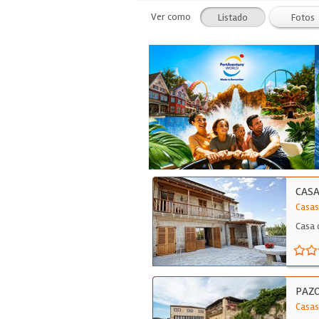
Ver como
Listado
Fotos
CASA
Casas
Casa 
PAZ
Casas