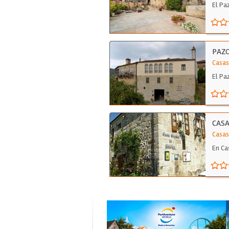
El Pa
PAZO
Casas
El Pa
CASA
Casas
En Ca